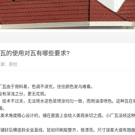
瓦的使用对瓦有哪些要求?
息来源：原创
小厂瓦由于用料差，色调不讲究，往往颜色发乌难看。
没有深浅之分，更无花斑。
陋、技术不过关，无法将水泥色浆喷涂均匀一致，而用油漆喷色。这种瓦在
看。
从美术角度精心设计的，铺在屋面上会给人美观亲切之感。小厂瓦没经这
，铺好后横竖斜全呈直线，犹如印刷般整齐，很漂亮。尺寸误差大或有翘