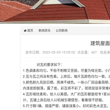
首页
新闻资讯
公司新闻
建筑屋面
发布日期：2023-05-09 15:05:02 点击量：497 信
对瓦的要求如下：
1.色调柔和均匀，不俗不刺眼又亮丽，尽量为哑光型。
2.瓦与瓦之间没有色差。上房后，每片瓦颜色均匀一致，
3.颜色耐久风刮日晒、雨淋不褪色。一些小厂因设备简
内漆皮即脱落，露了底，彩瓦将不彩了，斑斑驳驳非常难
4.瓦形坡纹柔和，给人以美感。大厂的瓦形都是经专1家
计，瓦铺上房后给人以机械生硬感觉，看着很不舒服。
5.尺寸精1确、搭接严密、铺装误差小。好的彩色水泥瓦