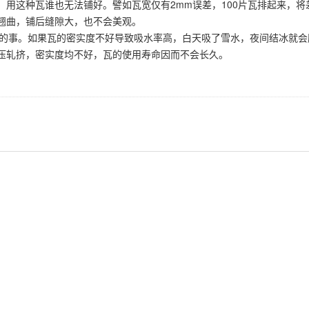
用这种瓦谁也无法铺好。譬如瓦宽仅有2mm误差，100片瓦排起来，将差
翘曲，铺后缝隙大，也不会美观。
有的事。如果瓦的密实度不好导致吸水率高，白天吸了雪水，夜间结冰就会
压轧挤，密实度均不好，瓦的使用寿命因而不会长久。