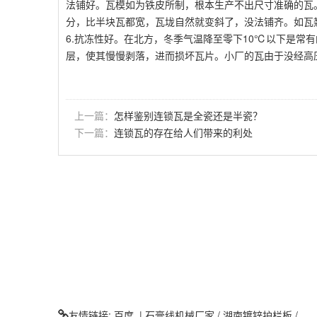
法铺好。瓦模如为铁皮所制，根本生产不出尺寸准确的瓦。
分，比半块瓦都宽，瓦垅自然就变斜了，没法铺齐。如瓦
6.抗冻性好。在北方，冬季气温降至零下10℃以下是常
层，使其慢慢剥落，进而损坏瓦片。小厂的瓦由于没经高
上一篇：
怎样鉴别连锁瓦是全瓷还是半瓷？
下一篇：
连锁瓦的存在给人们带来的利处
友情链接:
百度
|
石膏线机械厂家
/
湖南镀锌护栏板
/