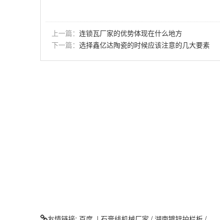
上一篇：
连锁瓦厂家的优势体现在什么地方
下一篇：
选择鑫亿达陶瓷的时候应该注意的几大要素
友情链接:
百度
|
石膏线机械厂家
/
湖南镀锌护栏板
/