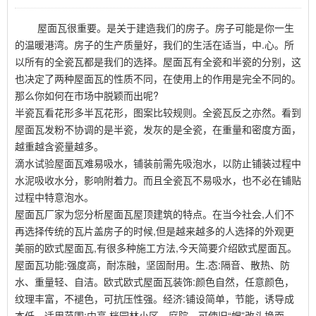
屋面瓦很重要。是关于建造我们的房子。房子可能是你一生
的温暖港湾。房子的生产质量好，我们的生活在适当，中.心。所
以所有的全瓷瓦都是我们的选择。屋面瓦有全瓷和半瓷的分别，这
也决定了两种屋面瓦的性质不同，在使用上的作用是完全不同的。
那么你如何在市场中脱颖而出呢?
半瓷瓦看花形多半瓦花形，图案比较规则。全瓷瓦反之亦然。看到
屋面瓦发粉不协调的是半瓷，发灰的是全瓷，在重量和密度方面，
越重越含瓷量越多。
滴水试验屋面瓦难易吸水，铺装前需先吸泡水，以防止铺装过程中
水泥吸收水分，影响附着力。而且全瓷瓦不易吸水，也不必在铺贴
过程中特意泡水。
屋面瓦厂家为您分析屋面瓦屋顶建筑的特点。在当今社会,人们不
再选择传统的瓦片盖房子的时候,但是越来越多的人选择的外观更
美丽的欧式屋面瓦,有很多种施工方法,今天简要介绍欧式屋面瓦。
屋面瓦功能:强度高，耐冻融，坚固耐用。生.态:隔音、散热、防
水、重量轻、自洁。欧式欧式屋面瓦装饰:颜色自然，任意颜色，
纹理丰富，不褪色，可抗压性强。经济:铺设简单，节能，诱导成
本低。适用范围:中高.档园林小区、庭院，可使旧“帽”改头换面。