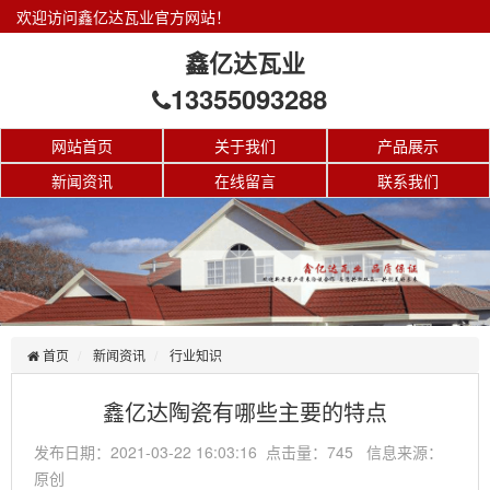
欢迎访问鑫亿达瓦业官方网站！
鑫亿达瓦业
13355093288
网站首页
关于我们
产品展示
新闻资讯
在线留言
联系我们
首页
新闻资讯
行业知识
鑫亿达陶瓷有哪些主要的特点
发布日期：2021-03-22 16:03:16 点击量：745 信息来源：
原创