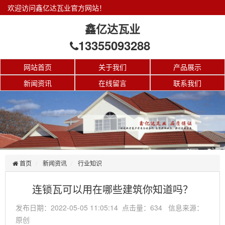
欢迎访问鑫亿达瓦业官方网站！
鑫亿达瓦业
13355093288
网站首页
关于我们
产品展示
新闻资讯
在线留言
联系我们
首页
新闻资讯
行业知识
连锁瓦可以用在哪些建筑你知道吗？
发布日期：2022-05-05 11:05:14 点击量：634 信息来源：
原创