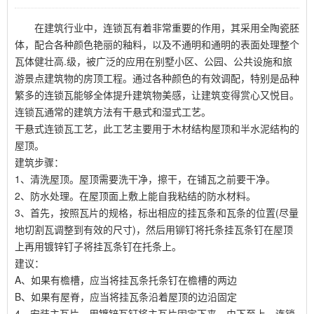
在建筑行业中，连锁瓦有着非常重要的作用，其采用全陶瓷胚
体，配合各种颜色艳丽的釉料，以及不通明和通明的表面处理整个
瓦体健壮高.级，被广泛的应用在别墅小区、公园、公共设施和旅
游景点建筑物的房顶工程。通过各种颜色的有效调配，特别是品种
繁多的连锁瓦能够全体提升建筑物美感，让建筑变得赏心又悦目。
连锁瓦通常的建筑方法有干悬式和湿式工艺。
干悬式连锁瓦工艺，此工艺主要用于木材结构屋顶和半水泥结构的
屋顶。
建筑步骤：
1、清洗屋顶。屋顶需要洗干净，擦干，在铺瓦之前要干净。
2、防水处理。在屋顶面上敷上能自我粘结的防水材料。
3、首先，按照瓦片的规格，标出相应的挂瓦条和瓦条的位置(尽量
地切割瓦调整到有效的尺寸)，然后用铆钉将托条挂瓦条钉在屋顶
上再用镀锌钉子将挂瓦条钉在托条上。
建议：
A、如果有檐槽，应当将挂瓦条托条钉在檐槽的两边
B、如果有屋脊，应当将挂瓦条沿着屋顶的边沿固定
4、安装主瓦片。用镀锌瓦钉将主瓦片固定下来，由下至上，连锁