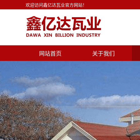
欢迎访问鑫亿达瓦业官方网站！
网站首页
关于我们