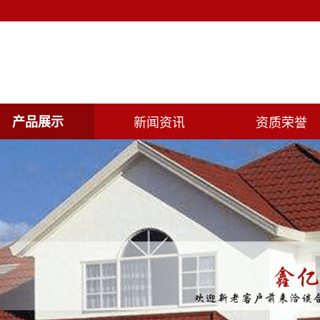
产品展示
新闻资讯
资质荣誉