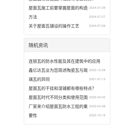
屋面瓦施工前要掌握屋面的构造
2024-07-29
方法
2024-07-27
关于屋面瓦铺设的操作工艺
2024-07-26
随机资讯
连锁瓦的防水性能及其在建筑中的应用
鑫亿达瓦业为您简述陶瓷瓦与琉
2023-12-28
璃瓦的异同
2021-07-13
屋面瓦的干挂和湿铺都有哪些特点？
屋面瓦时代不同分类和使用范围
2022-04-02
厂家来介绍屋面瓦防水工程的重
2023-04-28
要性
2022-10-15