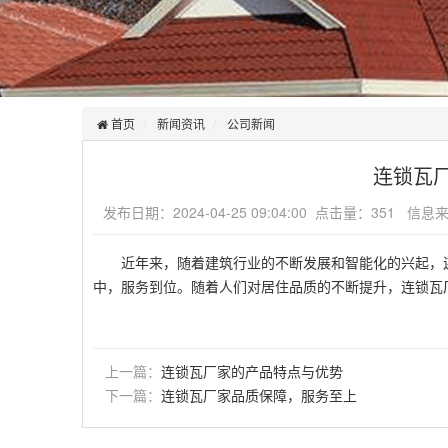
首页
新闻资讯
公司新闻
连锁瓦
发布日期：2024-04-25 09:04:00 点击量：351 信
近年来，随着建筑行业的不断发展和智能化的兴起，
中，服务到位。随着人们对居住品质的不断提升，连锁瓦
上一篇：
连锁瓦厂家的产品特点与优势
下一篇：
连锁瓦厂家品质保障，服务至上