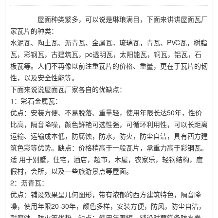
屋面种类繁多，可以说是琳琅满目，下面来讲讲屋面瓦厂
家瓦片的种类：
水泥瓦、陶土瓦、沥青瓦、金属瓦，琉璃瓦，青瓦、PVC瓦，树脂
瓦，彩钢瓦，古建筑瓦，pc透明瓦，太阳能瓦，铜瓦，铝瓦，石
板瓦等。人们不再像以前注重瓦片的价格、重量，更在于瓦片的韧
性，以及安全性能等。
下面来说说屋面瓦厂家各自的优缺点：
1：彩石金属瓦：
优点：安装方便、不易脱落、重量轻，使用年限长达50年，性价
比高，隔音降噪，颜色鲜艳可选性强，可循环利用性，可以长距离
运输、运输成本低，防腐蚀，防水，防火，防尘自洁，具有西方建
筑色彩等优势。缺点：价格稍高于一般瓦片，承重力高于彩钢瓦。
适 用于别墅，住宅，酒店，超市，木屋，农家乐，轻钢结构，度
假村，会所，以及一些旅游景点等屋面。
2：沥青瓦：
优点：铺设效果呈几何图形，带有浓郁的西方建筑特色，隔音降
噪，使用年限20-30年，颜色多样，安装方便，防风，防尘自洁，
耐腐蚀，防火等优势。缺点：使用年限短，铺设时要常备防水卷